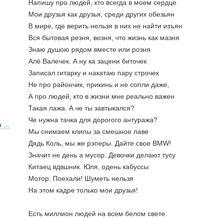
Напишу про людей, кто всегда в моем сердце
Мои друзья как друзья, среди других обезьян 
В мире, где верить нельзя в них не найти изъян 
Вся бытовая резня, возня, что жизнь как мазня 
Знаю душою рядом вместе или розня
Алё Валечек. А ну ка зацени биточек
Записал гитарку и накатаю пару строчек 
Не про райончик, прикинь и не сопли даже, 
А про людей, кто в жизни мне реально важен 
Такая лажа. А че ты завтыкался? 
Че нужна тачка для дорогого антуража? 
...
Мы снимаем клипы за смешное лаве
Дядь Коль, мы же рэперы. Дайте свое BMW! 
Значит не день а мусор. Девочки делают тусу 
Китаец вдвшник. Юля, одень кабуссы 
Мотор. Поехали! Шуметь нельзя 
На этом кадре только мои друзья!
Есть миллион людей на всем белом свете. 