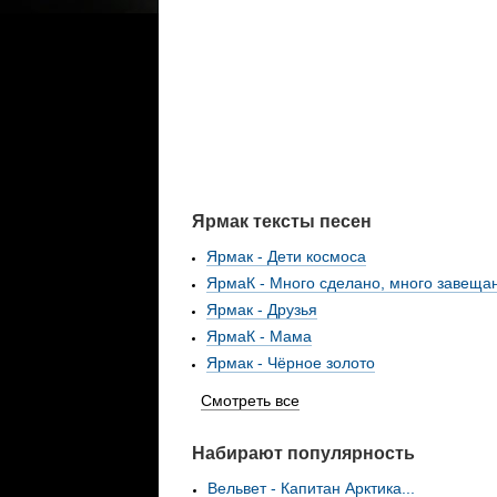
Ярмак тексты песен
Ярмак - Дети космоса
ЯрмаК - Много сделано, много завещан 
Ярмак - Друзья
ЯрмаК - Мама
Ярмак - Чёрное золото
Смотреть все
Набирают популярность
Вельвет - Капитан Арктика...