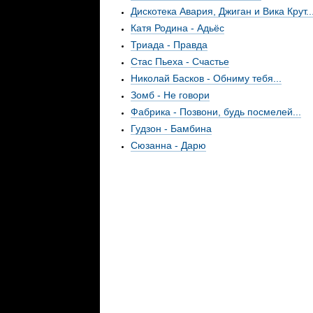
Дискотека Авария, Джиган и Вика Крут..
Катя Родина - Адьёс
Триада - Правда
Стас Пьеха - Счастье
Николай Басков - Обниму тебя...
Зомб - Не говори
Фабрика - Позвони, будь посмелей...
Гудзон - Бамбина
Сюзанна - Дарю