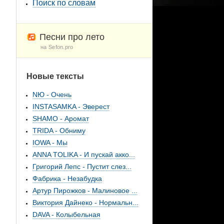
Поиск по словам
Песни про лето
на Sefon.pro
Новые тексты
NЮ - Очень
INSTASAMKA - Эверест
SHAMO - Аромат
TRIDA - Обниму
IOWA - Мы
ANNA TOLIKA - И пускай акко...
Григорий Лепс - Пустит слез...
Фабрика - Незабудка
Артур Пирожков - Малиновое ...
Виктория Дайнеко - Нормальн...
DAVA - Колыбельная