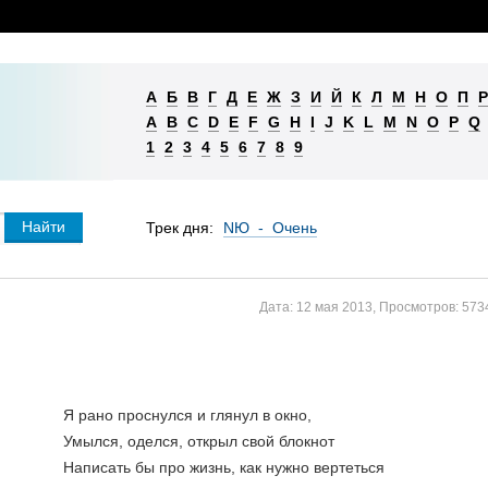
А
Б
В
Г
Д
Е
Ж
З
И
Й
К
Л
М
Н
О
П
Р
A
B
C
D
E
F
G
H
I
J
K
L
M
N
O
P
Q
1
2
3
4
5
6
7
8
9
Трек дня:
NЮ - Очень
Дата:
12 мая 2013
,
Просмотров:
573
Я рано проснулся и глянул в окно,
Умылся, оделся, открыл свой блокнот
Написать бы про жизнь, как нужно вертеться 