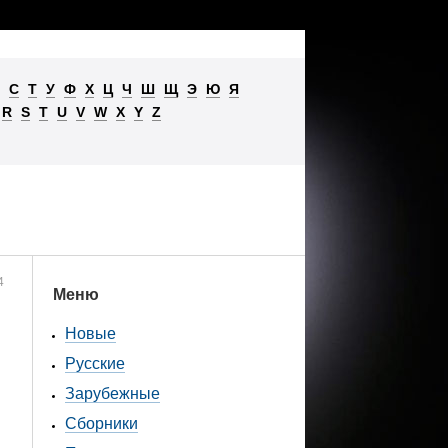
С
Т
У
Ф
Х
Ц
Ч
Ш
Щ
Э
Ю
Я
R
S
T
U
V
W
X
Y
Z
4
Меню
Новые
Русские
Зарубежные
Сборники