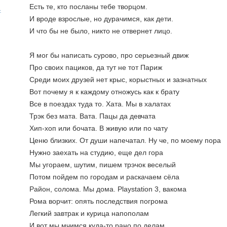
Есть те, кто посланы тебе творцом. 
.
И вроде взрослые, но дурачимся, как дети.
И что бы не было, никто не отвернет лицо.
Я мог бы написать сурово, про серьезный движ 
Про своих пациков, да тут не тот Париж
Среди моих друзей нет крыс, корыстных и зазнатных 
Вот почему я к каждому отножусь как к брату 
Все в поездах туда то. Хата. Мы в халатах 
Трэк без мата. Вата. Пацы да девчата
Хип-хоп или бочата. В живую или по чату 
Ценю близких. От души напечатал. Ну че, по моему пора 
Нужно заехать на студию, еще дел гора 
Мы угораем, шутим, пишем трэчок веселый 
Потом пойдем по городам и раскачаем сёла 
Район, солома. Мы дома. Playstation 3, вакома
Рома ворчит: опять последствия погрома 
Легкий завтрак и курица напополам 
И вот мы мчимся куда-то рано по делам 