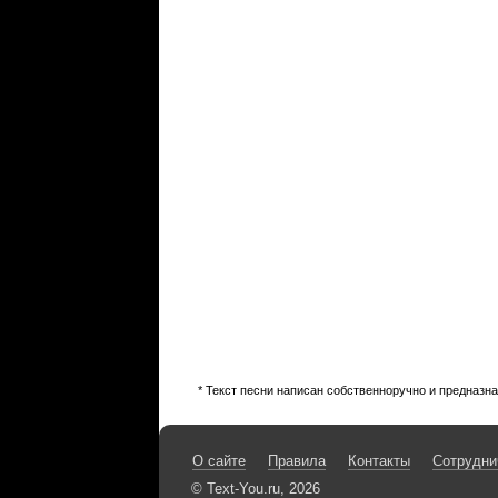
* Текст песни написан собственноручно и предназн
О сайте
Правила
Контакты
Сотрудни
© Text-You.ru, 2026