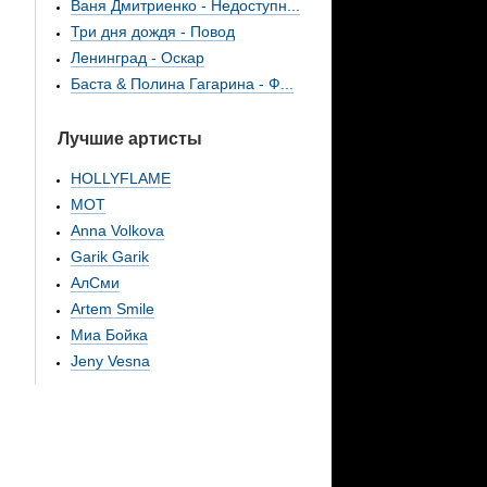
Ваня Дмитриенко - Недоступн...
Три дня дождя - Повод
Ленинград - Оскар
Баста & Полина Гагарина - Ф...
Лучшие артисты
HOLLYFLAME
МОТ
Anna Volkova
Garik Garik
АлСми
Artem Smile
Миа Бойка
Jeny Vesna