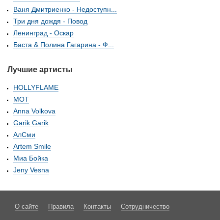
Ваня Дмитриенко - Недоступн...
Три дня дождя - Повод
Ленинград - Оскар
Баста & Полина Гагарина - Ф...
Лучшие артисты
HOLLYFLAME
МОТ
Anna Volkova
Garik Garik
АлСми
Artem Smile
Миа Бойка
Jeny Vesna
О сайте
Правила
Контакты
Сотрудничество