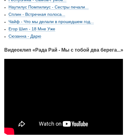
Наутилус Помпилиус - Сестры печали...
Сплин - Встречная полоса...
Чайф - Что мы делали в прошедшем год...
Егор Шип - 18 Мне Уже
Сюзанна - Дарю
Видеоклип «Рада Рай - Мы с тобой два берега...»