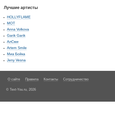
Лучшие артисты
HOLLYFLAME
МОТ
Anna Volkova
Garik Garik
АлСми
Artem Smile
Миа Бойка
Jeny Vesna
О сайте
Правила
Контакты
Сотрудничество
© Text-You.ru, 2026