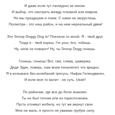
И даже если тут пасмурно за окном. 
И выбор, что смотреть между плазмой или ковром. 
Но мы празднуем и поем. С нами не загрустишь. 
Посмотри - это наш район, и на нем нереальный движ!
Это Snoop Doggy Dog to! Поехали со мной. Я - твой друг. 
Тогда я - твой кореш. I'm your, bro, тобишь. 
Ну, ниче се поворот! Ну, ты Snoop Dogg гонишь. 
Гонишь, гонишь! Вот, там, слева, шаверма. 
Дядя Эдик, поверь, нам всем поналепит, что вредно. 
Я в колымаге без колебаний трясусь. Нафик Гелендваген,
И коли моя то валит - не суть. Ueah! 
По районам, где все до боли знакомо. 
Ты не был гопник или из горисполкома. 
Пусть отожмут мобилу, но тут же вернут свои. 
Мне не жаль, я просто не уважаю грубую силу. 