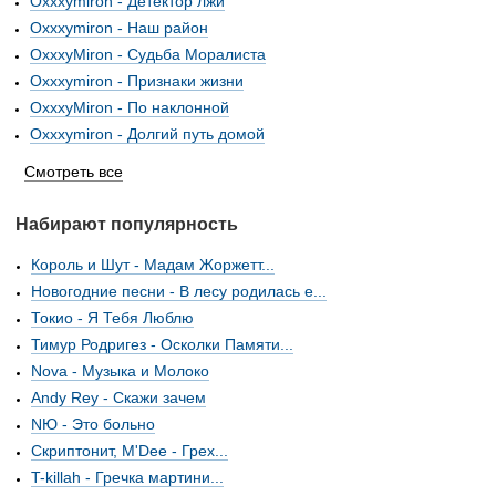
Oxxxymiron - Детектор лжи
Oxxxymiron - Наш район
OxxxyMiron - Судьба Моралиста
Oxxxymiron - Признаки жизни
OxxxyMiron - По наклонной
Oxxxymiron - Долгий путь домой
Смотреть все
Набирают популярность
Король и Шут - Мадам Жоржетт...
Новогодние песни - В лесу родилась е...
Токио - Я Тебя Люблю
Тимур Родригез - Осколки Памяти...
Nova - Музыка и Молоко
Andy Rey - Скажи зачем
NЮ - Это больно
Скриптонит, M'Dee - Грех...
T-killah - Гречка мартини...