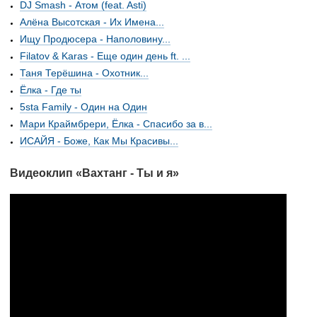
DJ Smash - Атом (feat. Asti)
Алёна Высотская - Их Имена...
Ищу Продюсера - Наполовину...
Filatov & Karas - Еще один день ft. ...
Таня Терёшина - Охотник...
Ёлка - Где ты
5sta Family - Один на Один
Мари Краймбрери, Ёлка - Спасибо за в...
ИСАЙЯ - Боже, Как Мы Красивы...
Видеоклип «Вахтанг - Ты и я»