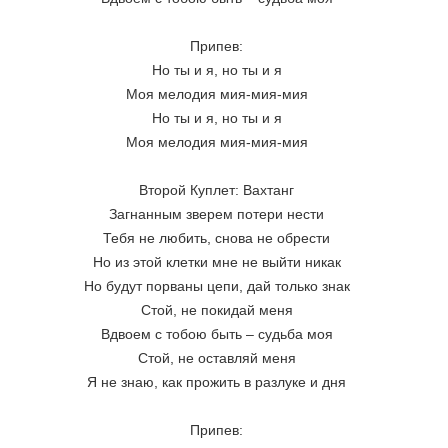
Припев:
Но ты и я, но ты и я
Моя мелодия мия-мия-мия
Но ты и я, но ты и я
Моя мелодия мия-мия-мия
Второй Куплет: Вахтанг
Загнанным зверем потери нести
Тебя не любить, снова не обрести
Но из этой клетки мне не выйти никак
Но будут порваны цепи, дай только знак
Стой, не покидай меня
Вдвоем с тобою быть – судьба моя
Стой, не оставляй меня
Я не знаю, как прожить в разлуке и дня
Припев: