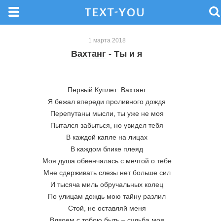
1 марта 2018
Вахтанг
- Ты и я
Первый Куплет: Вахтанг
Я бежал впереди проливного дождя
Перепутаны мысли, ты уже не моя
Пытался забыться, но увидел тебя
В каждой капле на лицах
В каждом блике плеяд
Моя душа обвенчалась с мечтой о тебе
Мне сдерживать слезы нет больше сил
И тысяча миль обручальных колец
По улицам дождь мою тайну разлил
Стой, не оставляй меня
Вдвоем с тобою быть – судьба моя