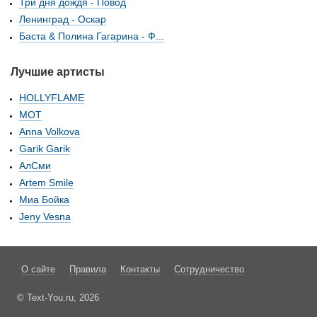
Три дня дождя - Повод
Ленинград - Оскар
Баста & Полина Гагарина - Ф...
Лучшие артисты
HOLLYFLAME
МОТ
Anna Volkova
Garik Garik
АлСми
Artem Smile
Миа Бойка
Jeny Vesna
О сайте
Правила
Контакты
Сотрудничество
© Text-You.ru, 2026