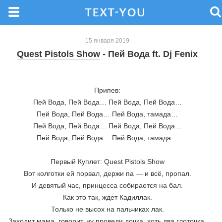
15 января 2019
Quest Pistols Show
- Пей Вода ft. Dj Fenix
Припев:
Пей Вода, Пей Вода… Пей Вода, Пей Вода…
Пей Вода, Пей Вода… Пей Вода, тамада…
Пей Вода, Пей Вода… Пей Вода, Пей Вода…
Пей Вода, Пей Вода… Пей Вода, тамада…
Первый Куплет: Quest Pistols Show
Вот колготки ей порвал, держи па — и всё, пропал.
И девятый час, принцесса собирается на бал.
Как это так, ждет Кадиллак.
Только не высох на пальчиках лак.
Заходит мама, говорит, ну проведи дочка, хоть два глоточка.