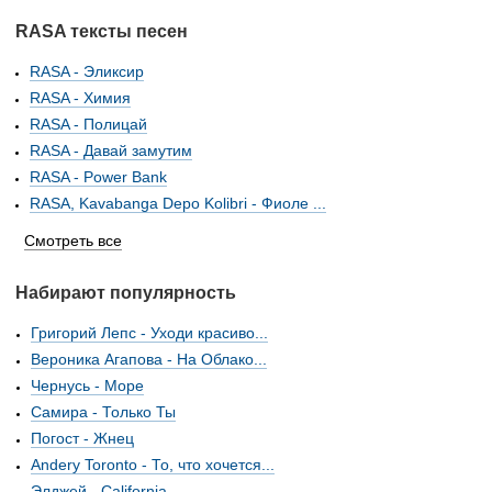
RASA тексты песен
RASA - Эликсир
RASA - Химия
RASA - Полицай
RASA - Давай замутим
RASA - Power Bank
RASA, Kavabanga Depo Kolibri - Фиоле ...
Смотреть все
Набирают популярность
Григорий Лепс - Уходи красиво...
Вероника Агапова - На Облако...
Чернусь - Море
Самира - Только Ты
Погост - Жнец
Andery Toronto - То, что хочется...
Элджей - California