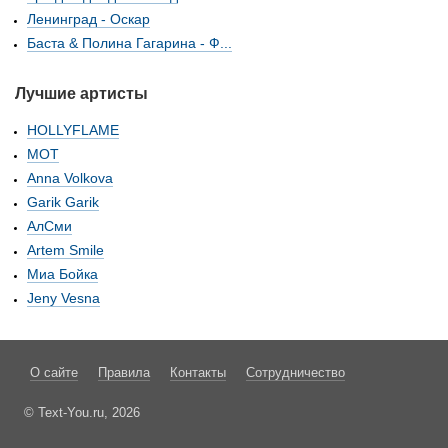
Ленинград - Оскар
Баста & Полина Гагарина - Ф...
Лучшие артисты
HOLLYFLAME
МОТ
Anna Volkova
Garik Garik
АлСми
Artem Smile
Миа Бойка
Jeny Vesna
О сайте
Правила
Контакты
Сотрудничество
© Text-You.ru, 2026