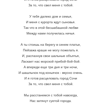
За то, что свел меня с тобой.
У тебя далеко дом и семья,
И меня с курорта ждут сыновья.
Так что в этой бесшабашной любви
Между нами получилась ничья.
А ты стоишь на берегу в синем платье,
Пейзажа краше не могу пожелать я.
И, распахнув свои шальные объятья,
Ласкает нас морской прибой-бой-бой.
А впереди еще три дня и три ночи,
И шашлычок под коньячок - вкусно очень.
И я готов расцеловать город Сочи
За то, что свел меня с тобой.
Мы расстанемся с тобой навсегда,
Нас затянут суетой города.