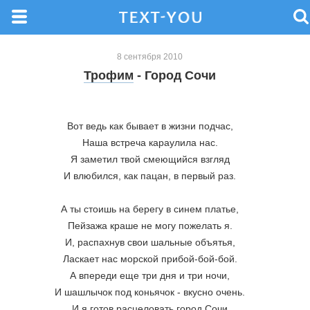
8 сентября 2010
Трофим
- Город Сочи
Вот ведь как бывает в жизни подчас,
Наша встреча караулила нас.
Я заметил твой смеющийся взгляд
И влюбился, как пацан, в первый раз.
А ты стоишь на берегу в синем платье,
Пейзажа краше не могу пожелать я.
И, распахнув свои шальные объятья,
Ласкает нас морской прибой-бой-бой.
А впереди еще три дня и три ночи,
И шашлычок под коньячок - вкусно очень.
И я готов расцеловать город Сочи