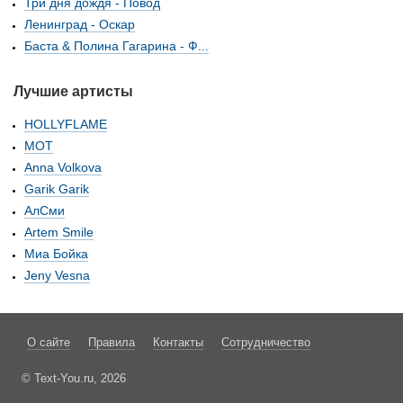
Три дня дождя - Повод
Ленинград - Оскар
Баста & Полина Гагарина - Ф...
Лучшие артисты
HOLLYFLAME
МОТ
Anna Volkova
Garik Garik
АлСми
Artem Smile
Миа Бойка
Jeny Vesna
О сайте
Правила
Контакты
Сотрудничество
© Text-You.ru, 2026