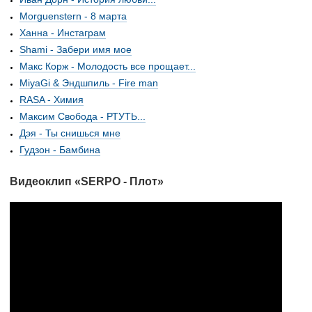
Morguenstern - 8 марта
Ханна - Инстаграм
Shami - Забери имя мое
Макс Корж - Молодость все прощает...
MiyaGi & Эндшпиль - Fire man
RASA - Химия
Максим Свобода - РТУТЬ...
Дэя - Ты снишься мне
Гудзон - Бамбина
Видеоклип «SERPO - Плот»