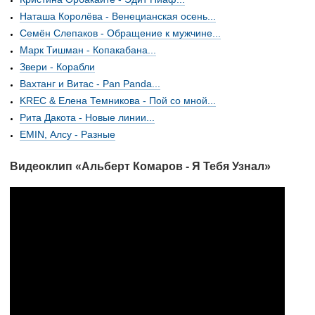
Наташа Королёва - Венецианская осень...
Семён Слепаков - Обращение к мужчине...
Марк Тишман - Копакабана...
Звери - Корабли
Вахтанг и Витас - Pan Panda...
KREC & Елена Темникова - Пой со мной...
Рита Дакота - Новые линии...
EMIN, Алсу - Разные
Видеоклип «Альберт Комаров - Я Тебя Узнал»